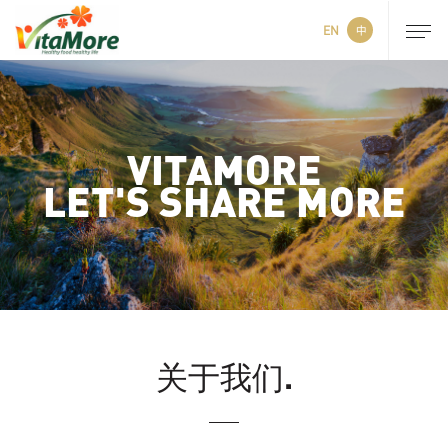
EN
中
VITAMORE
LET'S SHARE MORE
关于我们.